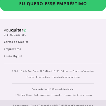
EU QUERO ESSE EMPRÉSTIMO
By ETUS Digital LLC
Cartão de Crédito
Empréstimo
Conta Digital
7265 NE 4th Ave, Suite 102 Miami, FL 33138 United States of America
Contact Information:
contato@vouquitar.com
Termos de Uso
Política de Privacidade
© 2023 Vou Quitar - Todos os direitos reservados - Todos os direitos reservados
Loan terms: 12 to 60 months. APR: 0.99% to 9% based on the