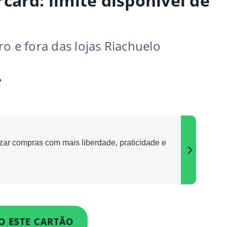
card: limite disponível de
o e fora das lojas Riachuelo
?
izar compras com mais liberdade, praticidade e
O ESTE CARTÃO