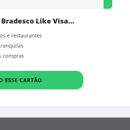
 Bradesco Like Visa…
s e restaurantes
tranquilas
as compras
O ESSE CARTÃO