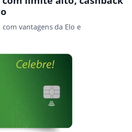
 com limite alto, cashback
vo
l com vantagens da Elo e