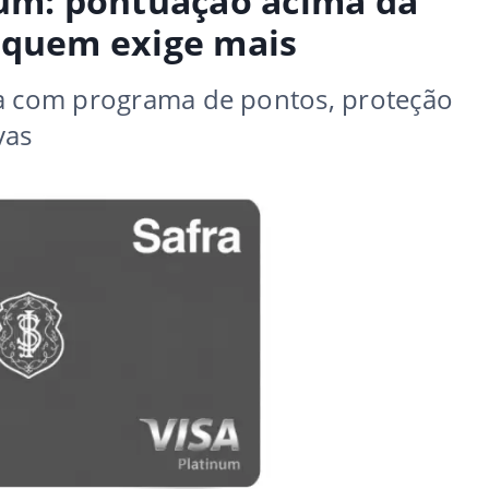
num: pontuação acima da
a quem exige mais
ra com programa de pontos, proteção
vas