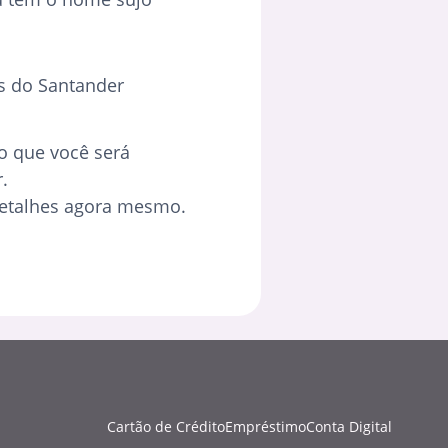
as do Santander
xo que você será
.
 detalhes agora mesmo.
Cartão de Crédito
Empréstimo
Conta Digital