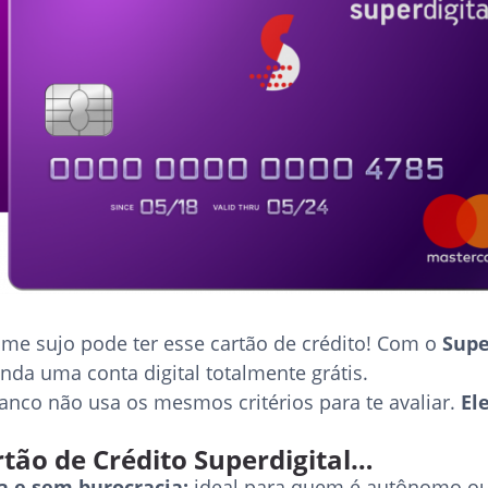
me sujo pode ter esse cartão de crédito! Com o
Supe
inda uma conta digital totalmente grátis.
anco não usa os mesmos critérios para te avaliar.
El
tão de Crédito Superdigital…
a e sem burocracia:
ideal para quem é autônomo o