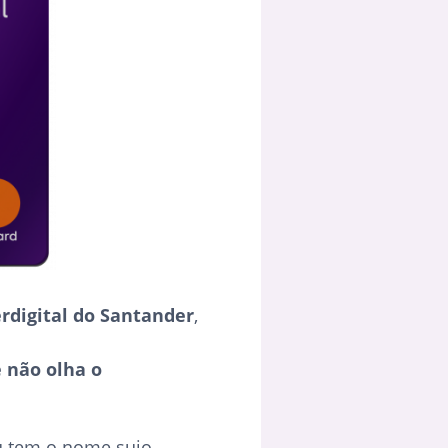
rdigital do Santander
,
e não olha o
u tem o nome sujo