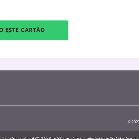
O ESTE CARTÃO
© 2023
 12 to 60 months. APR: 0.99% to 9% based on the selected term (includes fees, per