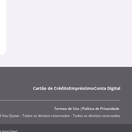
Cartão de Crédito
Empréstimo
Conta Digital
Termos de Uso
Política de Privacidade
 Vou Quitar - Todos os direitos reservados - Todos os direitos reservados
 local law).