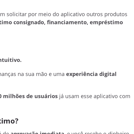
em solicitar por meio do aplicativo outros produtos
stimo consignado, financiamento, empréstimo
ntuitivo.
finanças na sua mão e uma
experiência digital
0 milhões de usuários
já usam esse aplicativo com
timo?
é de
aprovação imediata
, e você recebe o dinheiro