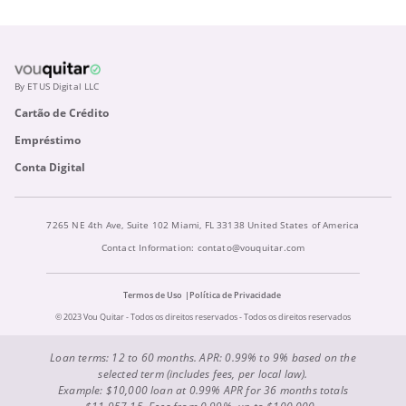
By ETUS Digital LLC
Cartão de Crédito
Empréstimo
Conta Digital
7265 NE 4th Ave, Suite 102 Miami, FL 33138 United States of America
Contact Information:
contato@vouquitar.com
Termos de Uso
Política de Privacidade
© 2023 Vou Quitar - Todos os direitos reservados - Todos os direitos reservados
Loan terms: 12 to 60 months. APR: 0.99% to 9% based on the
selected term (includes fees, per local law).
Example: $10,000 loan at 0.99% APR for 36 months totals