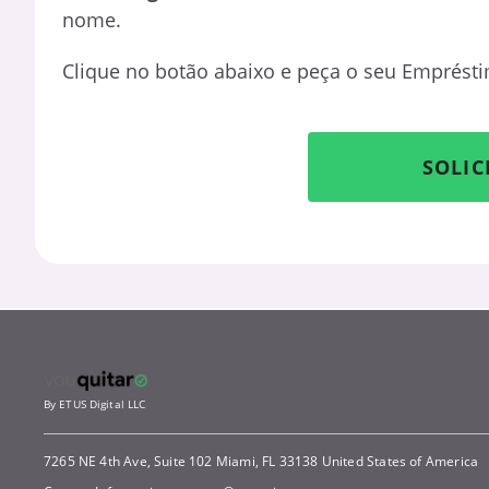
nome.
Clique no botão abaixo e peça o seu Emprésti
SOLIC
By ETUS Digital LLC
7265 NE 4th Ave, Suite 102 Miami, FL 33138 United States of America