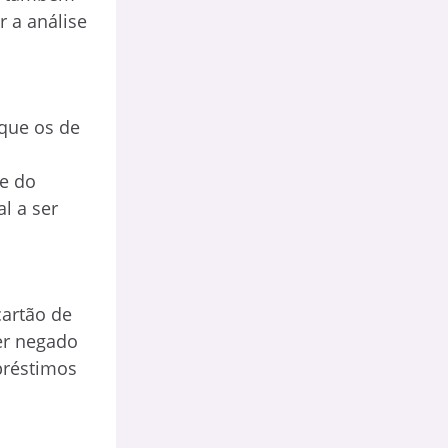
 a análise
 que os de
e do
l a ser
cartão de
ser negado
préstimos