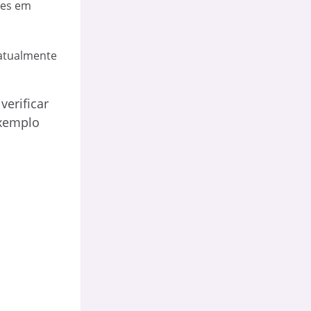
ues em
e atualmente
verificar
exemplo