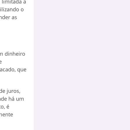
 limitada a
lizando o
nder as
m dinheiro
e
sacado, que
de juros,
onde há um
o, é
amente