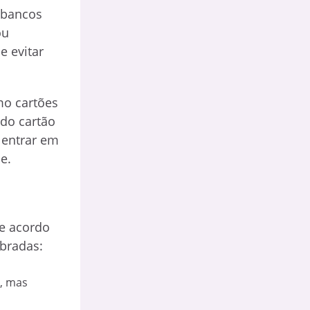
 bancos
ou
e evitar
mo cartões
 do cartão
 entrar em
e.
de acordo
obradas:
r, mas