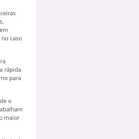
ceiras
s,
 em
 no caso
ra
da rápida
smo para
nde o
trabalham
do maior