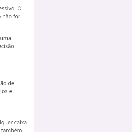
essivo. O
 não for
r uma
ecisão
tão de
ios e
lquer caixa
ra também